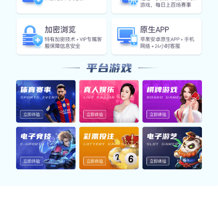
最后，亚当斯在比赛中展现出的耐力也是一大亮点。
尽管他的上场时间相对较短，但他始终保持高度集中
的状态。在每次出场时，他都能最大化利用自己的体
能，通过不断移动和拼抢，使自己处于最佳位置去获
取篮板，从而提升团队整体表现。
2、技术与战术执行
除了卓越的身体素质外，亚当斯在技术层面的细腻处
理同样值得称道。他擅长运用各种技巧进行卡位，以
确保自己能够占据有利的位置。这种技能不仅要求球
员具备良好的判断力，还需要根据实时情况快速做出
反应。亚当斯正是凭借这一点，在竞争激烈的NBA赛
场上脱颖而出。
同时，他对于篮球战术理解深刻，对比赛节奏把控也