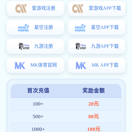
2026-06-18 00:52
27 次阅读
首页
/
体育资讯
在当今的篮球界，球员的表现常常被场均数据所衡
量。新西兰中锋史蒂文·亚当斯以其独特的比赛风格和
出色的篮板能力，再次引起了球迷与专家们的关注。
本篇文章将探讨亚当斯为何在场均仅22分钟的上场时
间内，依然能够拿下4.5个前场篮板并领跑联盟。这一
惊人的表现不仅体现了他的个人能力，也反映了他在
球队战术体系中的重要性。此外，我们还将分析亚当
斯如何通过身体素质、技术细腻度以及战术执行力来
实现这样的卓越表现。通过这些方面，希望能够全面
了解这位优秀球员背后的故事。