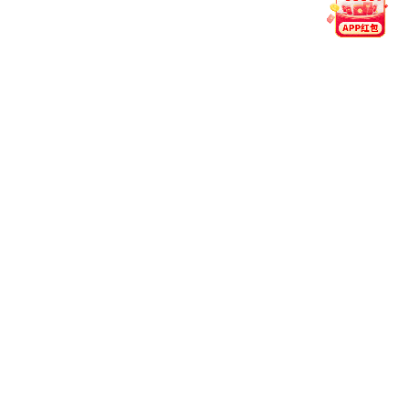
异成绩，为球队赢得胜利贡献力量。
4、心理素质与职业精神
Adaams之所以能够在压力重重的大赛环境中依然保
持稳定发挥，很大程度上源于其超强心理素质。不论
是面对逆境还是顺境，他总是保持冷静，以理智清晰
思维去解决问题。这种心理韧性不仅影响到个人表
现，也激励着周围队友一起迎接挑战，共同克服困
难。
此外，他对于自身职业生涯目标有着明确认知，因此
始终全力以赴投入到每一次训练和比赛中。他清楚只
有通过持续努力才能提升自身实力，从而帮助球队走
向成功。因此，无论是在日常训练还是赛季期间，都
能见到他认真严谨的一面，这是其他年轻球员学习的