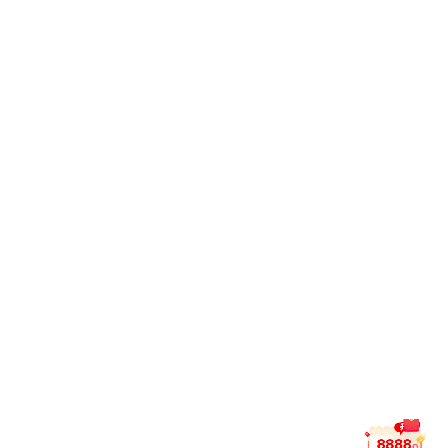
持紧凑，并有效地限制对手进攻。而这种默契配合，
不仅增强了防守效果，也为抢夺前场篮板创造了更好
的机会。
此外，在进攻方面，亚当斯也积极参与到球队战术布
置中。他会主动向教练提出意见，并根据实际情况进
行调整。这种开放心态使得他的角色更加多元化，有
助于提升整个团队凝聚力。同时，通过合理分配任
务，每个队员都能发挥自己的优势，从而达成最佳整
体效应。
更重要的是，与队友之间建立良好关系也增加了他们
彼此信任感。无论是在训练还是比赛中，相互支持和
鼓励都是促使球队不断进步的重要因素。正因如此，
即便是在有限时间内，他依然可以以高效方式取得优