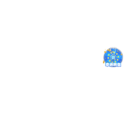
相对成熟。在比赛中，根据队友投篮情况及时作出判
断，是一个优秀内线所必需具备的重要能力。亚当斯
总是能准确预测投篮轨迹，并预判落点位置，从而迅
速调整自己的站位准备争抢前场篮板。
另外，在进攻端，虽然他的得分不是球队主要来源，
但他能够通过掩护和挡拆为后卫创造空间，这进一步
提高了球队整体进攻效率。因此，他不仅是一名优秀
防守者，同时也是进攻端不可或缺的一环。这种全方
位参与比赛的方法，让他成为球队的重要支柱。
3、团队合作与沟通
作为一名内线球员，亚当斯深知团队合作的重要性。
在比赛过程中，他非常注重与队友之间的信息交流。
在防守时，他会频繁与后卫沟通，以确保整个防线保