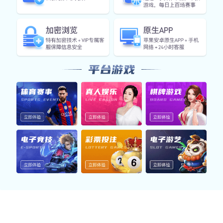
牲团队整体表现。
总之，梅努转会动态无论是哪种结果，都将深刻影响
到曼联中场重组计划，决定了俱乐部今后几年的战略
布局。
2、乌加特未来去留问题
乌加特作为球队中的一名重要球员，其未来去留问题
也与梅努转会动态息息相关。如果梅努离队，那么乌
加特或许能够获得更多出场机会，从而展现自己的能
力。然而，这也同样意味着他需要面对来自其他新援
或者主力球员竞争上岗的问题。
如果梅努选择留下，那么乌加特就必须更加努力以保
证自己的位置。他要通过训练和比赛不断提升自己的
竞技状态，以应对越来越激烈的位置竞争。同时，这