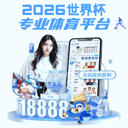
注册入口
全天更新 ·
mk体育最新网
站
赛事实时同步
无论您身在何处，
mk体育最新网站APP
为您带来高
速、高清、稳定的观赛体验。
下载客户端
网页端访问